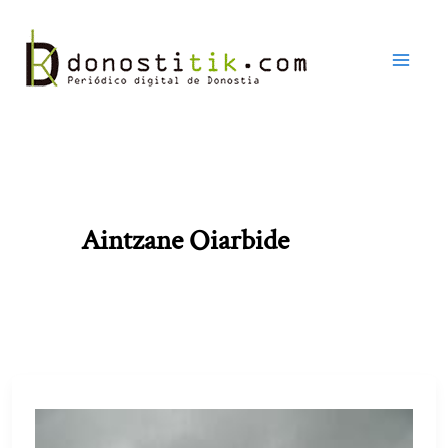
Ir
al
contenido
Aintzane Oiarbide