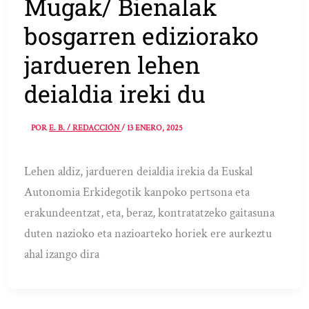
Mugak/ Bienalak
bosgarren ediziorako
jardueren lehen
deialdia ireki du
POR
E. B. / REDACCIÓN
/
13 ENERO, 2025
Lehen aldiz, jardueren deialdia irekia da Euskal
Autonomia Erkidegotik kanpoko pertsona eta
erakundeentzat, eta, beraz, kontratatzeko gaitasuna
duten nazioko eta nazioarteko horiek ere aurkeztu
ahal izango dira