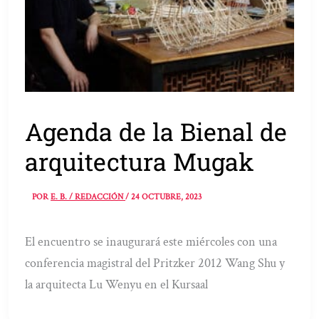
Agenda de la Bienal de
arquitectura Mugak
POR
E. B. / REDACCIÓN
/
24 OCTUBRE, 2023
El encuentro se inaugurará este miércoles con una
conferencia magistral del Pritzker 2012 Wang Shu y
la arquitecta Lu Wenyu en el Kursaal