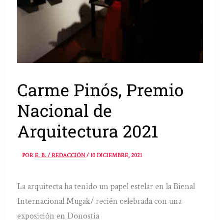
Carme Pinós, Premio
Nacional de
Arquitectura 2021
POR
E. B. / REDACCIÓN
/
10 DICIEMBRE, 2021
La arquitecta ha tenido un papel estelar en la Bienal
Internacional Mugak/ recién celebrada con una
exposición en Donostia