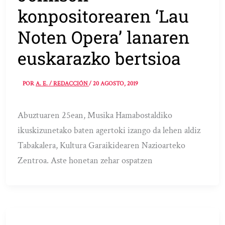
konpositorearen ‘Lau
Noten Opera’ lanaren
euskarazko bertsioa
POR
A. E. / REDACCIÓN
/
20 AGOSTO, 2019
Abuztuaren 25ean, Musika Hamabostaldiko
ikuskizunetako baten agertoki izango da lehen aldiz
Tabakalera, Kultura Garaikidearen Nazioarteko
Zentroa. Aste honetan zehar ospatzen