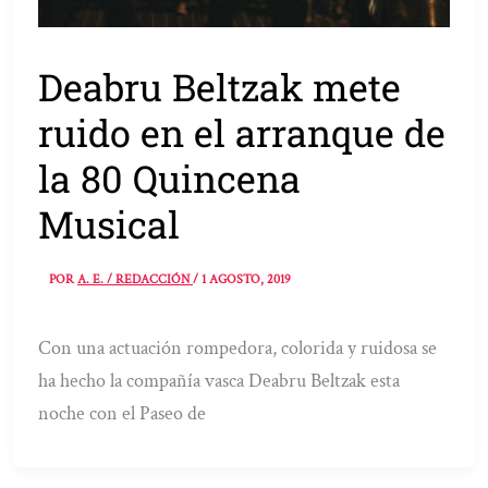
Deabru Beltzak mete
ruido en el arranque de
la 80 Quincena
Musical
POR
A. E. / REDACCIÓN
/
1 AGOSTO, 2019
Con una actuación rompedora, colorida y ruidosa se
ha hecho la compañía vasca Deabru Beltzak esta
noche con el Paseo de