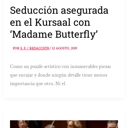
Seducción asegurada
en el Kursaal con
‘Madame Butterfly’
POR
S. F. / REDACCIÓN
/
12 AGOSTO, 2019
Como un puzzle artístico con innumerables piezas
que encajar y donde ningún detalle tiene menos
importancia que otro. Ni el