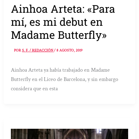
Ainhoa Arteta: «Para
mí, es mi debut en
Madame Butterfly»
POR
S. F. / REDACCIÓN
/
8 AGOSTO, 2019
Ainhoa Arteta ya había trabajado en Madame
Butterfly en el Liceo de Barcelona, y sin embargo
considera que en esta