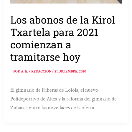
Los abonos de la Kirol
Txartela para 2021
comienzan a
tramitarse hoy
POR
A. E. / REDACCIÓN
/
21 DICIEMBRE, 2020
El gimnasio de Riberas de Loiola, el nuevo
Polideportivo de Altza y la reforma del gimnasio de
Zuhaizti entre las novedades de la oferta