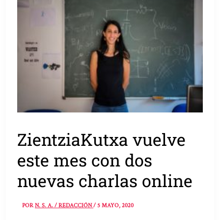
ZientziaKutxa vuelve
este mes con dos
nuevas charlas online
POR
N. S. A. / REDACCIÓN
/
5 MAYO, 2020